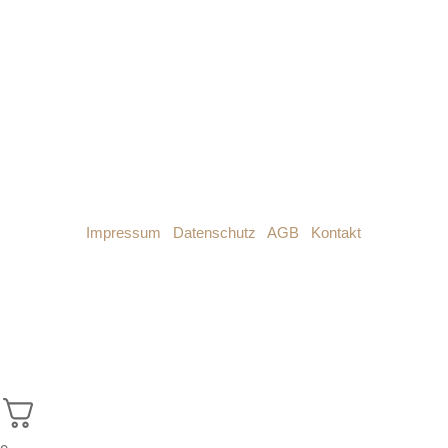
Impressum
|
Datenschutz
|
AGB
|
Kontakt
© 2026 DESBLOQUEO – ALL RIGHTS RESERVED.