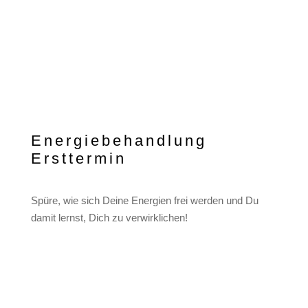
Energiebehandlung
Ersttermin
€
72,00
(Preis inkl. MwSt.)
50 Minuten
Spüre, wie sich Deine Energien frei werden und Du
damit lernst, Dich zu verwirklichen!
Energiebehandlung
Ersttermin
Menge