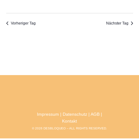
2025
Vorheriger Tag
Nächster Tag
Impressum
|
Datenschutz
|
AGB
|
Kontakt
© 2026 DESBLOQUEO – ALL RIGHTS RESERVED.