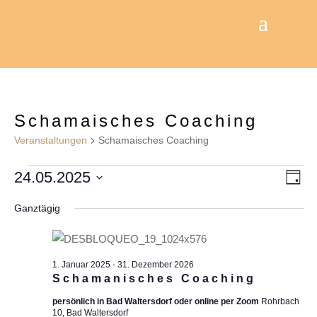
Schamaisches Coaching
Veranstaltungen
Schamaisches Coaching
Veranstaltungen
An
V
24.05.2025
Tag
Datum
A
für
Na
Ganztägig
wählen.
N
24.
1. Januar 2025
-
31. Dezember 2026
Mai
Schamanisches Coaching
persönlich in Bad Waltersdorf oder online per Zoom
Rohrbach
10, Bad Waltersdorf